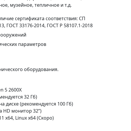
е, музейное, тепличное и т.д.
личие сертификата соответствия: СП
13, ГОСТ 33176-2014, ГОСТ Р 58107.1-2018
сооружений
ических параметров
нического оборудования.
en 5 2600X
мендуется 32 Гб)
на диске (рекомендуется 100 Гб)
ra HD монитор 32”)
 x64, Linux x64 (Скоро)